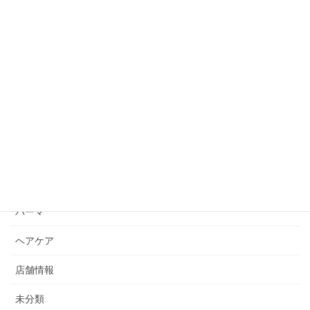
くせ毛を綺麗に見せるにはスタイリングが必須
2019年10月18日
カテゴリー
other
カラー
スタイリング
パーマ
ヘアケア
店舗情報
未分類